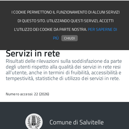
I COOKIE PERMETTONO IL FUNZIONAMENTO DI ALCUNI SERVIZI
DI QUESTO SITO. UTILIZZANDO QUESTI SERVIZI, ACCETTI
Comune di Salvitelle
L'UTILIZZO DEI COOKIE DA PARTE NOSTRA.
PER SAPERNE DI
PIÙ
CHIUDI
Servizi in rete
Risultati delle rilevazioni sulla soddisfazione da parte
degli utenti rispetto alla qualità dei servizi in rete resi
all’utente, anche in termini di fruibilità, accessibilità e
tempestività, statistiche di utilizzo dei servizi in rete.
Numero accessi: 22 (2026)
Comune di Salvitelle