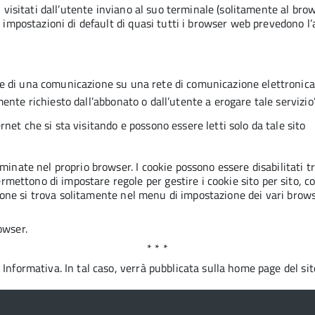
iti visitati dall’utente inviano al suo terminale (solitamente al b
Le impostazioni di default di quasi tutti i browser web prevedono l
ne di una comunicazione su una rete di comunicazione elettronica
mente richiesto dall’abbonato o dall’utente a erogare tale servizio”
rnet che si sta visitando e possono essere letti solo da tale sito
aminate nel proprio browser. I cookie possono essere disabilitati 
tono di impostare regole per gestire i cookie sito per sito, conced
tazione si trova solitamente nel menu di impostazione dei vari brows
owser.
* * *
 Informativa. In tal caso, verrà pubblicata sulla home page del si