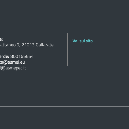
e:
Vai sul sito
Cattaneo 9, 21013 Gallarate
rde:
800165654
ta@asmel.eu
l@asmepec.it