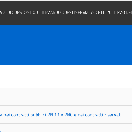
ZI DI QUESTO SITO. UTILIZZANDO QUESTI SERVIZI, ACCETTI L'UTILIZZO D
a nei contratti pubblici PNRR e PNC e nei contratti riservati