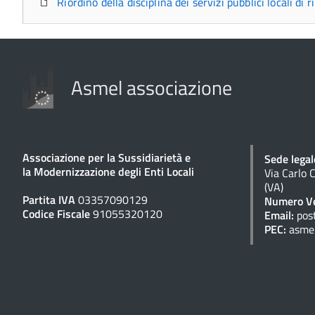
Riordino della disciplina dei servizi pubblici locali di
Asmel associazione
Associazione per la Sussidiarietà e
Sede legal
la Modernizzazione degli Enti Locali
Via Carlo 
(VA)
Partita IVA
03357090129
Numero Ve
Codice Fiscale
91055320120
Email:
pos
PEC:
asme