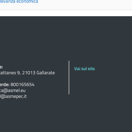
 rilevanza economica
e:
Vai sul sito
Cattaneo 9, 21013 Gallarate
rde:
800165654
ta@asmel.eu
l@asmepec.it