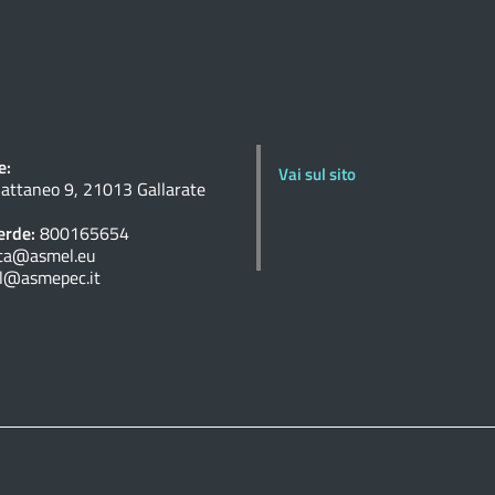
e:
Vai sul sito
Cattaneo 9, 21013 Gallarate
rde:
800165654
ta@asmel.eu
l@asmepec.it