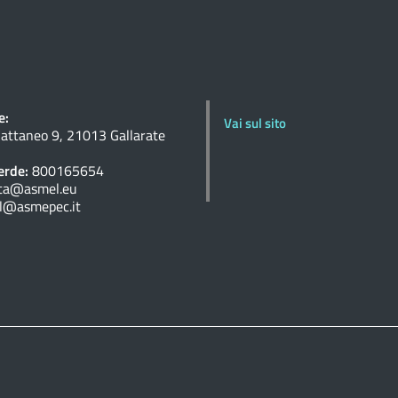
e:
Vai sul sito
Cattaneo 9, 21013 Gallarate
rde:
800165654
ta@asmel.eu
l@asmepec.it