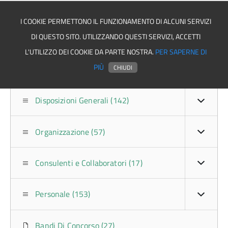
I COOKIE PERMETTONO IL FUNZIONAMENTO DI ALCUNI SERVIZI
DI QUESTO SITO. UTILIZZANDO QUESTI SERVIZI, ACCETTI
Comune di Rose
L'UTILIZZO DEI COOKIE DA PARTE NOSTRA.
PER SAPERNE DI
PIÙ
CHIUDI
Disposizioni Generali (142)
Organizzazione (57)
Consulenti e Collaboratori (17)
Personale (153)
Bandi Di Concorso (27)