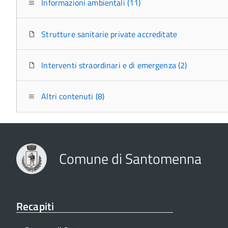
Informazioni ambientali (11)
Strutture sanitarie private accreditate
Interventi straordinari e di emergenza (2)
Altri contenuti (8)
Comune di Santomenna
Recapiti