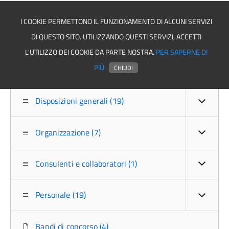
I COOKIE PERMETTONO IL FUNZIONAMENTO DI ALCUNI SERVIZI
DI QUESTO SITO. UTILIZZANDO QUESTI SERVIZI, ACCETTI
Comune di Santomenna
L'UTILIZZO DEI COOKIE DA PARTE NOSTRA.
PER SAPERNE DI
PIÙ
CHIUDI
Disposizioni generali (19)
Organizzazione (7)
Consulenti e collaboratori (1)
Personale (19)
Bandi di concorso (4)