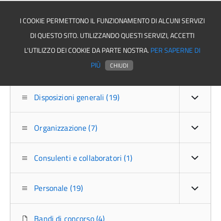
I COOKIE PERMETTONO IL FUNZIONAMENTO DI ALCUNI SERVIZI
DI QUESTO SITO. UTILIZZANDO QUESTI SERVIZI, ACCETTI
Comune di Santomenna
L'UTILIZZO DEI COOKIE DA PARTE NOSTRA.
PER SAPERNE DI
PIÙ
CHIUDI
Disposizioni generali (19)
Organizzazione (7)
Consulenti e collaboratori (1)
Personale (19)
Bandi di concorso (4)