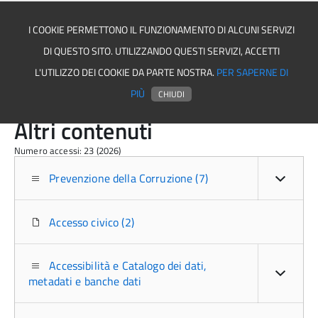
I COOKIE PERMETTONO IL FUNZIONAMENTO DI ALCUNI SERVIZI
DI QUESTO SITO. UTILIZZANDO QUESTI SERVIZI, ACCETTI
Asmel associazione
L'UTILIZZO DEI COOKIE DA PARTE NOSTRA.
PER SAPERNE DI
PIÙ
CHIUDI
Altri contenuti
Numero accessi: 23 (2026)
Prevenzione della Corruzione (7)
Accesso civico (2)
Accessibilità e Catalogo dei dati,
metadati e banche dati