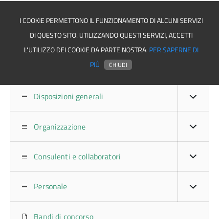
I COOKIE PERMETTONO IL FUNZIONAMENTO DI ALCUNI SERVIZI
DI QUESTO SITO. UTILIZZANDO QUESTI SERVIZI, ACCETTI
Comune di Salvitelle
L'UTILIZZO DEI COOKIE DA PARTE NOSTRA.
PER SAPERNE DI
PIÙ
CHIUDI
Disposizioni generali
Organizzazione
Consulenti e collaboratori
Personale
Bandi di concorso