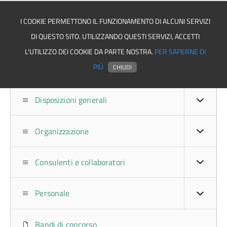
I COOKIE PERMETTONO IL FUNZIONAMENTO DI ALCUNI SERVIZI
DI QUESTO SITO. UTILIZZANDO QUESTI SERVIZI, ACCETTI
Comune di Salvitelle
L'UTILIZZO DEI COOKIE DA PARTE NOSTRA.
PER SAPERNE DI
PIÙ
CHIUDI
Disposizioni generali
Organizzazione
Consulenti e collaboratori
Personale
Bandi di concorso